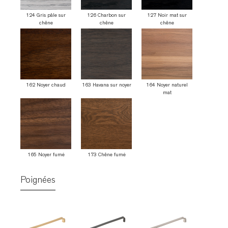
124 Gris pâle sur
126 Charbon sur
127 Noir mat sur
chêne
chêne
chêne
162 Noyer chaud
163 Havana sur noyer
164 Noyer naturel
mat
165 Noyer fumé
173 Chêne fumé
Poignées