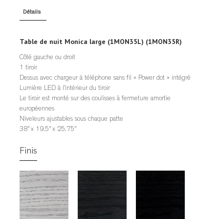
Détails
Table de nuit Monica large (1MON35L) (1MON35R)
Côté gauche ou droit
1 tiroir
Dessus avec chargeur à téléphone sans fil « Power dot » intégré
Lumière LED à l’intérieur du tiroir
Le tiroir est monté sur des coulisses à fermeture amortie
européennes
Niveleurs ajustables sous chaque patte
38” x 19.5” x 25.75”
Finis