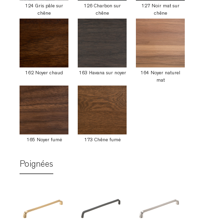
124 Gris pâle sur
126 Charbon sur
127 Noir mat sur
chêne
chêne
chêne
162 Noyer chaud
163 Havana sur noyer
164 Noyer naturel
mat
165 Noyer fumé
173 Chêne fumé
Poignées