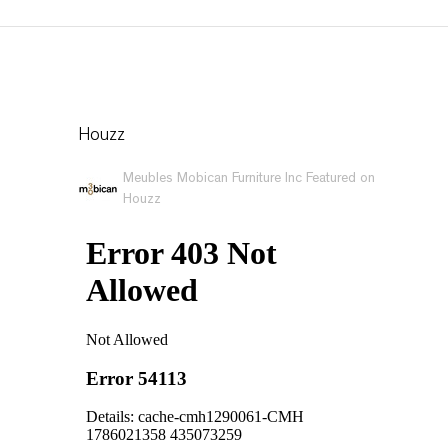
Houzz
Meubles Mobican Furniture Inc Featured on
Houzz