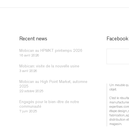
Recent news
Facebook
Mobican au HPMKT printemps 2026
16 avril 2026
Mobican: visite de la nouvelle usine
3 avril 2026
Mobican au High Point Market, automne
Un meuble québ
2025
objet.
22 octobre 2025
C’est le résult
Engagés pour le bien-être de notre
manufacturier
communauté
expertises co
étape: design, 
7 juin 2025
fabrication, a
distribution 
magasin.