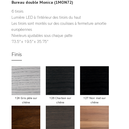
Bureau double Monica (1MON72)
6 tiroirs
Lumière LED à l’intérieur des tiroirs du haut
Les tiroirs sont montés sur des coulisses à fermeture amortie
européennes
Niveleurs ajustables sous chaque patte
73.5” x 19.5” x 35.75”
Finis
124 Gris pâle sur
126 Charbon sur
127 Noir mat sur
chêne
chêne
chêne