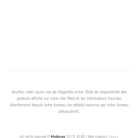
accompagnement en magasin.
Choisir un meuble québécois, c’est reconnaître la force d’une 
industrie locale structurée, innovante et essentielle à l’économie d
...
See More
	 2 weeks ago 
			View on Facebook		
·
					Share				
Veuillez noter qu’en cas de disparités entre l’état de disponibilité des
produits affiché sur notre site Web et les informations fournies
0
0
0
directement depuis notre bureau, les détails transmis par notre bureau
prévaudront.
Mobican
All rights reserved ©
2015-2026 | Web creation:
Tague