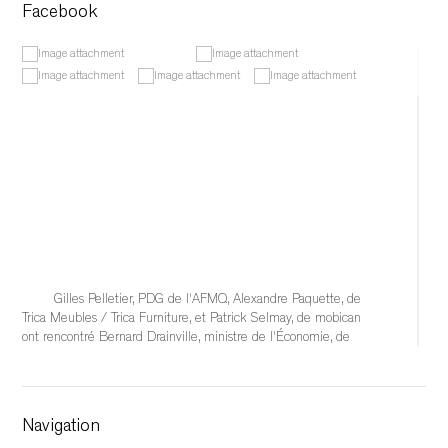
Facebook
Gilles Pelletier, PDG de l'AFMQ, Alexandre Paquette, de 
Trica Meubles / Trica Furniture, et Patrick Selmay, de mobican 
ont rencontré Bernard Drainville, ministre de l'Économie, de 
l'Innovation et de l'Énergie, afin d'échanger sur les 
conséquences qu'auraient l'éventuelle imposition de tarifs 
douaniers de 50 % sur l'industrie québécoise du meuble et 
sur les solutions à mettre en place pour soutenir
Navigation
...
See More