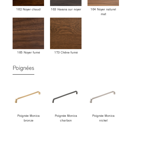
162 Noyer chaud
163 Havana sur noyer
164 Noyer naturel
mat
165 Noyer fumé
173 Chêne fumé
Poignées
Poignée Monica
Poignée Monica
Poignée Monica
bronze
charbon
nickel