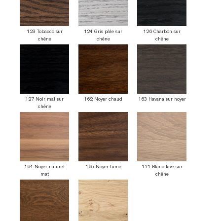
123 Tobacco sur
124 Gris pâle sur
126 Charbon sur
chêne
chêne
chêne
127 Noir mat sur
162 Noyer chaud
163 Havana sur noyer
chêne
164 Noyer naturel
165 Noyer fumé
171 Blanc lavé sur
mat
chêne