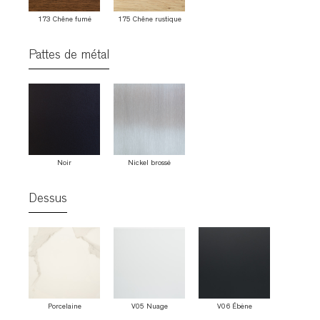
173 Chêne fumé
175 Chêne rustique
Pattes de métal
Noir
Nickel brossé
Dessus
Porcelaine
V05 Nuage
V06 Ébène