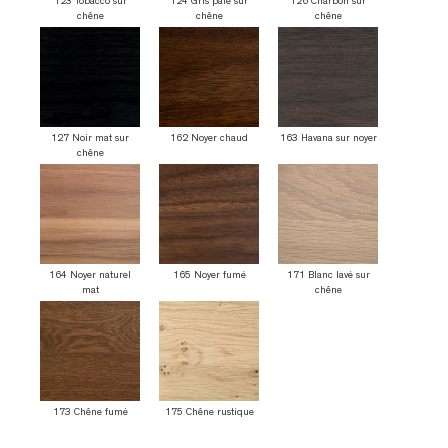
123 Tobacco sur
124 Gris pâle sur
126 Charbon sur
chêne
chêne
chêne
127 Noir mat sur
162 Noyer chaud
163 Havana sur noyer
chêne
164 Noyer naturel
165 Noyer fumé
171 Blanc lavé sur
mat
chêne
173 Chêne fumé
175 Chêne rustique