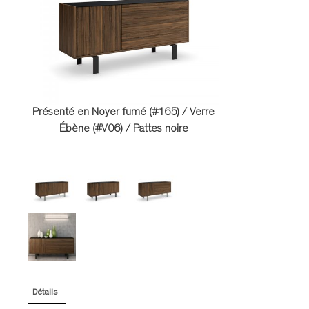
TABLES DE NUIT
TABOURETS
UNITÉS AUDIO
Présenté en Noyer fumé (#165) / Verre
Ébène (#V06) / Pattes noire
Détails