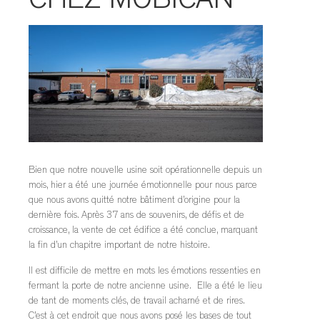
CHEZ MOBICAN
TABLES DE NUIT
TABOURETS
UNITÉS AUDIO
Bien que notre nouvelle usine soit opérationnelle depuis un
mois, hier a été une journée émotionnelle pour nous parce
que nous avons quitté notre bâtiment d’origine pour la
dernière fois. Après 37 ans de souvenirs, de défis et de
croissance, la vente de cet édifice a été conclue, marquant
la fin d’un chapitre important de notre histoire.
Il est difficile de mettre en mots les émotions ressenties en
fermant la porte de notre ancienne usine. Elle a été le lieu
de tant de moments clés, de travail acharné et de rires.
C’est à cet endroit que nous avons posé les bases de tout