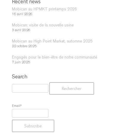
Recent news
Mobican au HPMKT printemps 2026
16 avril 2026
Mobican: visite de la nouvelle usine
3 avril 2026
Mobican au High Point Market, automne 2025
22 octobre 2025
Engagés pour le bien-être de notre communauté
7 juin 2025
Search
R
e
c
h
Email*
e
r
c
h