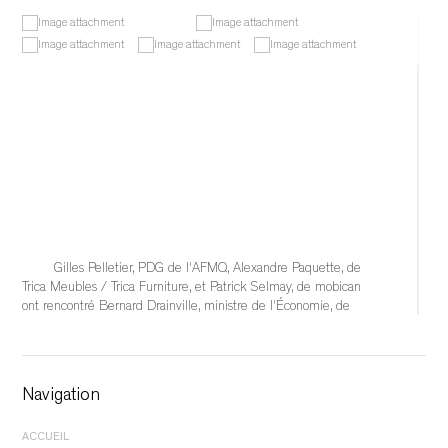
Gilles Pelletier, PDG de l'AFMQ, Alexandre Paquette, de 
Trica Meubles / Trica Furniture, et Patrick Selmay, de mobican 
ont rencontré Bernard Drainville, ministre de l'Économie, de 
l'Innovation et de l'Énergie, afin d'échanger sur les 
conséquences qu'auraient l'éventuelle imposition de tarifs 
douaniers de 50 % sur l'industrie québécoise du meuble et 
sur les solutions à mettre en place pour soutenir
Navigation
...
See More
ACCUEIL
	 17 hours ago 