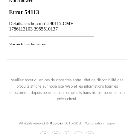
Choisir un meuble québécois, c’est reconnaître la force d’une 
industrie locale structurée, innovante et essentielle à l’économie d
...
See More
	 2 weeks ago 
			View on Facebook		
·
					Share				
Veuillez noter qu’en cas de disparités entre l’état de disponibilité des
produits affiché sur notre site Web et les informations fournies
0
0
0
directement depuis notre bureau, les détails transmis par notre bureau
prévaudront.
Mobican
All rights reserved ©
2015-2026 | Web creation:
Tague