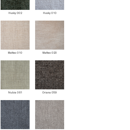
Husky 002
Husky 010
Matteo 010
Matteo 020
Nubia 061
Oriana 059