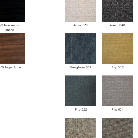
27 Noir mat sur
Armor 010
Armor 040
chêne
65 Noyer fumé
Everglades 304
Flip 012
Flip 222
Flip 601