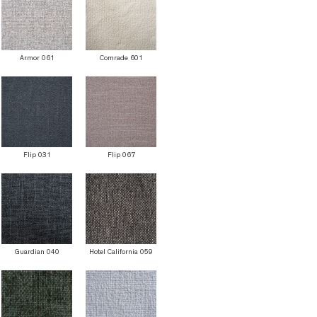
Armor 061
Comrade 601
Flip 031
Flip 067
Guardian 040
Hotel California 059