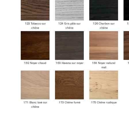
123 Tobacco sur
124 Gris pâle sur
126 Charbon sur
1
chêne
chêne
chêne
162 Noyer chaud
163 Havana sur noyer
164 Noyer naturel
1
mat
171 Blanc lavé sur
173 Chêne fumé
175 Chêne rustique
chêne