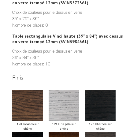
en verre trempé 12mm (3VIN3572361)
Choix de couleurs pour le dessus en verre
35” x 72” x 36”
Nombre de places: 8
Table rectangulaire Vinci haute (39” x 84”) avec dessus
en verre trempé 12mm (3VIN3984361)
Choix de couleurs pour le dessus en verre
39” x 84” x 36”
Nombre de places: 10
Finis
123 Tobacco sur
124 Gris pâle sur
126 Charbon sur
chêne
chêne
chêne