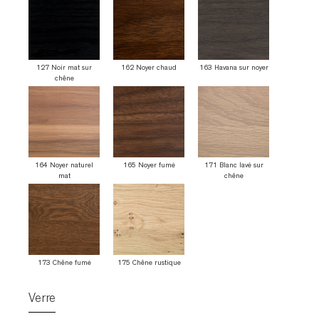
127 Noir mat sur
162 Noyer chaud
163 Havana sur noyer
chêne
164 Noyer naturel
165 Noyer fumé
171 Blanc lavé sur
mat
chêne
173 Chêne fumé
175 Chêne rustique
Verre