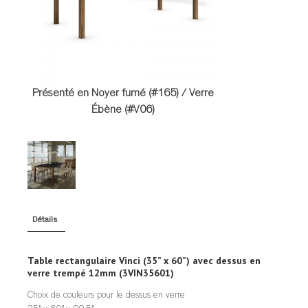
TABLES DE NUIT
TABOURETS
UNITÉS AUDIO
Présenté en Noyer fumé (#165) / Verre
Ébène (#V06)
Détails
Table rectangulaire Vinci (35” x 60”) avec dessus en
verre trempé 12mm (3VIN35601)
Choix de couleurs pour le dessus en verre