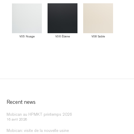
V05 Nuage
V06 Ébène
V08 Sable
Recent news
Mobican au HPMKT printemps 2026
16 avril 2026
Mobican: visite de la nouvelle usine