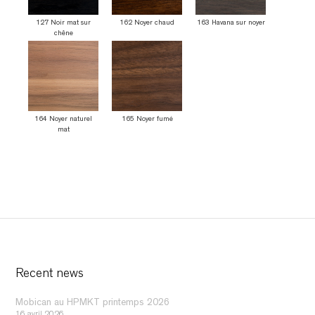
127 Noir mat sur
162 Noyer chaud
163 Havana sur noyer
chêne
164 Noyer naturel
165 Noyer fumé
mat
Recent news
Mobican au HPMKT printemps 2026