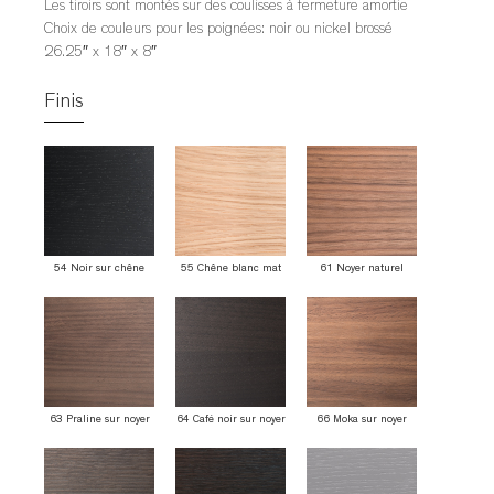
Les tiroirs sont montés sur des coulisses à fermeture amortie
Choix de couleurs pour les poignées: noir ou nickel brossé
26.25″ x 18″ x 8″
Finis
54 Noir sur chêne
55 Chêne blanc mat
61 Noyer naturel
63 Praline sur noyer
64 Café noir sur noyer
66 Moka sur noyer