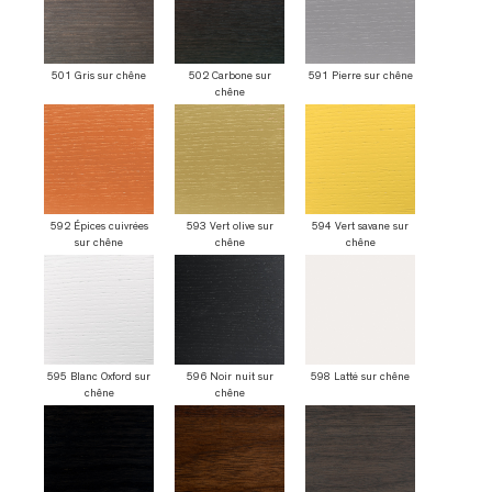
501 Gris sur chêne
502 Carbone sur
591 Pierre sur chêne
chêne
592 Épices cuivrées
593 Vert olive sur
594 Vert savane sur
sur chêne
chêne
chêne
595 Blanc Oxford sur
596 Noir nuit sur
598 Latté sur chêne
chêne
chêne