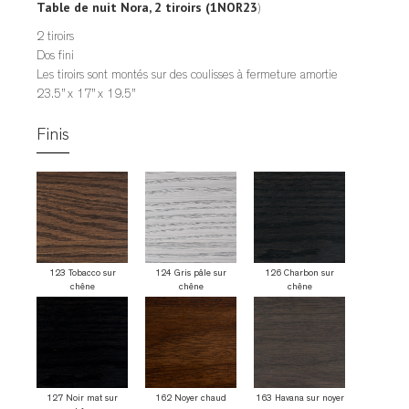
Table de nuit Nora, 2 tiroirs (1NOR23
)
2 tiroirs
Dos fini
Les tiroirs sont montés sur des coulisses à fermeture amortie
23.5” x 17” x 19.5”
Finis
123 Tobacco sur
124 Gris pâle sur
126 Charbon sur
chêne
chêne
chêne
127 Noir mat sur
162 Noyer chaud
163 Havana sur noyer