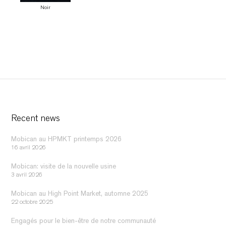
Noir
Recent news
Mobican au HPMKT printemps 2026
16 avril 2026
Mobican: visite de la nouvelle usine
3 avril 2026
Mobican au High Point Market, automne 2025
22 octobre 2025
Engagés pour le bien-être de notre communauté