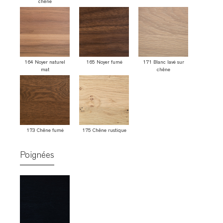
chêne
164 Noyer naturel
165 Noyer fumé
171 Blanc lavé sur
mat
chêne
173 Chêne fumé
175 Chêne rustique
Poignées