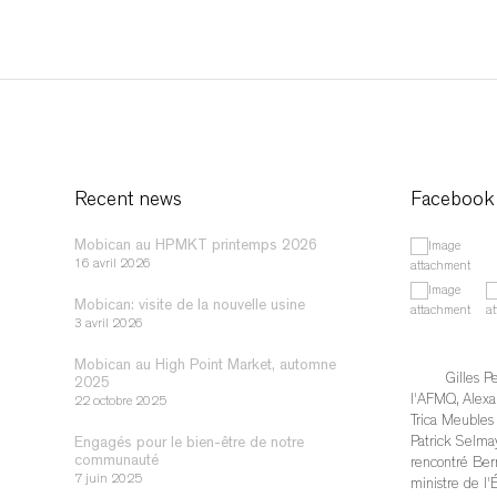
Recent news
Facebook
Mobican au HPMKT printemps 2026
16 avril 2026
Mobican: visite de la nouvelle usine
3 avril 2026
Mobican au High Point Market, automne
Gilles Pe
2025
l'AFMQ, Alexa
22 octobre 2025
Trica Meubles /
Patrick Selmay
Engagés pour le bien-être de notre
communauté
rencontré Bern
7 juin 2025
ministre de l'