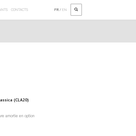
ANTS
CONTACTS
FR
/
EN
lassica (CLA20)
ure amortie en option