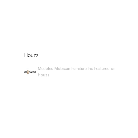
Houzz
Meubles Mobican Furniture Inc Featured on
Houzz