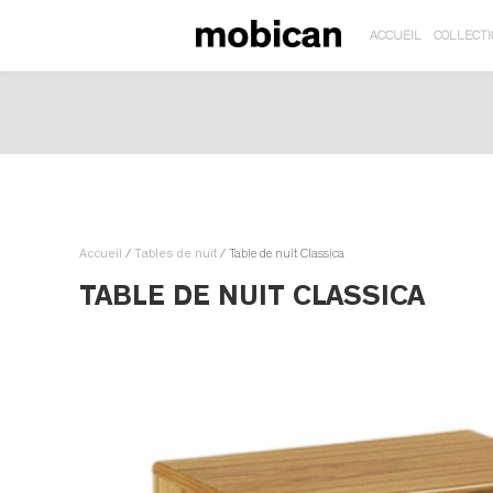
ACCUEIL
COLLECT
Passer
au
contenu
principal
Accueil
/
Tables de nuit
/ Table de nuit Classica
TABLE DE NUIT CLASSICA