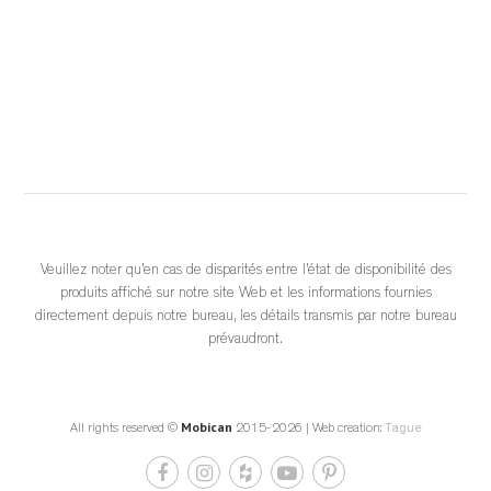
...
See More
	 2 weeks ago 
			View on Facebook		
·
					Share				
Veuillez noter qu’en cas de disparités entre l’état de disponibilité des
produits affiché sur notre site Web et les informations fournies
0
0
0
directement depuis notre bureau, les détails transmis par notre bureau
prévaudront.
Mobican
All rights reserved ©
2015-2026 | Web creation:
Tague
Get Repost App • Bondars Furniture Minimalist design 
meets maximum comfort. 🌿✨