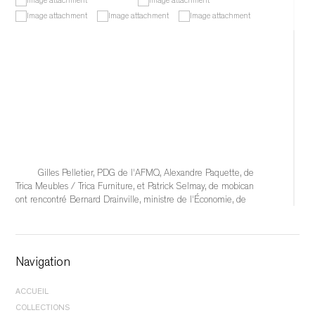
Gilles Pelletier, PDG de l'AFMQ, Alexandre Paquette, de 
Trica Meubles / Trica Furniture, et Patrick Selmay, de mobican 
ont rencontré Bernard Drainville, ministre de l'Économie, de 
l'Innovation et de l'Énergie, afin d'échanger sur les 
conséquences qu'auraient l'éventuelle imposition de tarifs 
douaniers de 50 % sur l'industrie québécoise du meuble et 
sur les solutions à mettre en place pour soutenir
Navigation
...
See More
ACCUEIL
	 1 day ago 
COLLECTIONS