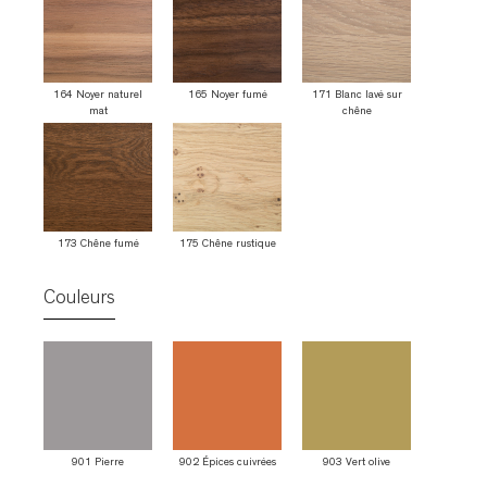
164 Noyer naturel
165 Noyer fumé
171 Blanc lavé sur
mat
chêne
173 Chêne fumé
175 Chêne rustique
Couleurs
901 Pierre
902 Épices cuivrées
903 Vert olive