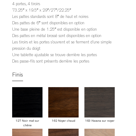
4 portes, 4 tiroirs
73.25″ x 19.5″ x 29″/27″/22.25″
Les pattes standards sont 8″ de haut et noires
Des pattes de 6″ sont disponibles en option
Une base pleine de 1.25″ est disponible en option
Des pattes en métal brossé sont disponibles en option
Les tiroirs et les portes s’ouvrent et se ferment d’une simple
pression du doigt
Une tablette ajustable se trouve derrière les portes
Des passe-fils sont présents derrière les portes
Finis
127 Noir mat sur
162 Noyer chaud
163 Havana sur noyer
chêne