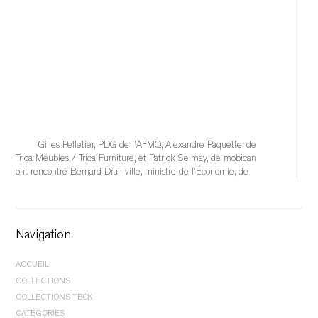
Gilles Pelletier, PDG de l'AFMQ, Alexandre Paquette, de 
Trica Meubles / Trica Furniture, et Patrick Selmay, de mobican 
ont rencontré Bernard Drainville, ministre de l'Économie, de 
l'Innovation et de l'Énergie, afin d'échanger sur les 
conséquences qu'auraient l'éventuelle imposition de tarifs 
douaniers de 50 % sur l'industrie québécoise du meuble et 
sur les solutions à mettre en place pour soutenir
Navigation
...
See More
ACCUEIL
	 1 day ago 
COLLECTIONS
CHAMBRE À COUCHER |
LITS
COLLECTIONS TECK
CHAMBRE À COUCHER |
RANGEMENT
CHAMBRE À COUCHER |
LITS
CATÉGORIES
			View on Facebook		