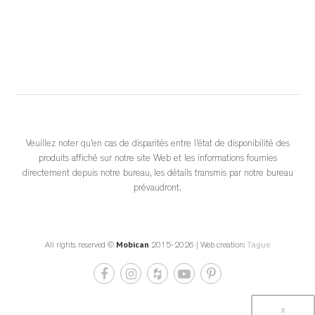
	 2 weeks ago 
			View on Facebook		
·
					Share				
Veuillez noter qu’en cas de disparités entre l’état de disponibilité des
produits affiché sur notre site Web et les informations fournies
0
0
0
directement depuis notre bureau, les détails transmis par notre bureau
prévaudront.
Mobican
All rights reserved ©
2015-2026 | Web creation:
Tague
Get Repost App • Bondars Furniture Minimalist design 
meets maximum comfort. 🌿✨
x
 If you’re looking to elevate your space with pieces that feel as 