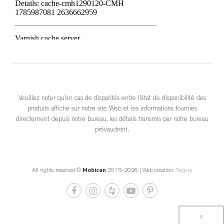
			View on Facebook		
·
					Share				
4
0
0
Veuillez noter qu’en cas de disparités entre l’état de disponibilité des
produits affiché sur notre site Web et les informations fournies
directement depuis notre bureau, les détails transmis par notre bureau
prévaudront.
Mobican
Get Repost App • Bondars Furniture Minimalist design 
All rights reserved ©
2015-2026 | Web creation:
Tague
meets maximum comfort. 🌿✨
 If you’re looking to elevate your space with pieces that feel as 
good as they look, Mobican’s stunning collections at Bondars 
x
are the perfect match.