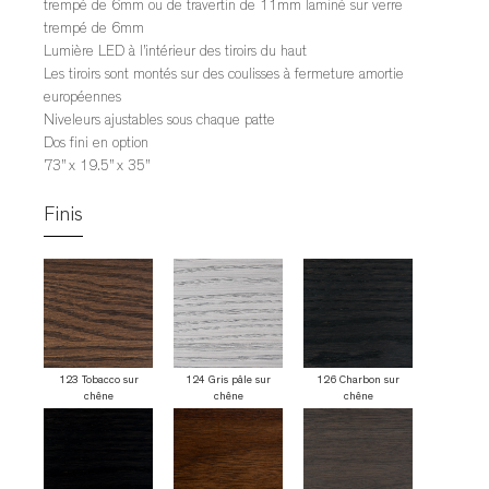
trempé de 6mm ou de travertin de 11mm laminé sur verre
trempé de 6mm
Lumière LED à l’intérieur des tiroirs du haut
Les tiroirs sont montés sur des coulisses à fermeture amortie
européennes
Niveleurs ajustables sous chaque patte
Dos fini en option
73” x 19.5” x 35”
Finis
123 Tobacco sur
124 Gris pâle sur
126 Charbon sur
chêne
chêne
chêne