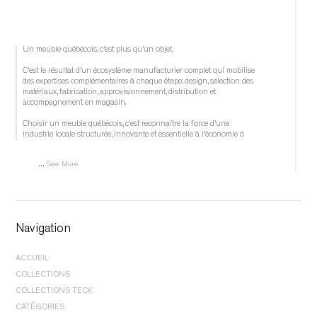
Un meuble québécois, c’est plus qu’un objet.
C’est le résultat d’un écosystème manufacturier complet qui mobilise 
des expertises complémentaires à chaque étape: design, sélection des 
matériaux, fabrication, approvisionnement, distribution et 
accompagnement en magasin.
Choisir un meuble québécois, c’est reconnaître la force d’une 
industrie locale structurée, innovante et essentielle à l’économie d
...
See More
	 1 week ago 
Navigation
			View on Facebook		
ACCUEIL
·
COLLECTIONS
					Share				
CHAMBRE À COUCHER |
LITS
COLLECTIONS TECK
CHAMBRE À COUCHER |
RANGEMENT
CHAMBRE À COUCHER |
LITS
CATÉGORIES
SALLE À MANGER |
CHAISES