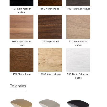
127 Noir mat sur
162 Noyer chaud
163 Havana sur noyer
chêne
164 Noyer naturel
165 Noyer fumé
171 Blanc lavé sur
mat
chêne
173 Chêne fumé
175 Chêne rustique
595 Blanc Oxford sur
chêne
Poignées