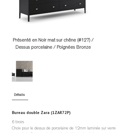
TABLES DE NUIT
TABOURETS
UNITÉS AUDIO
Présenté en Noir mat sur chêne (#127) /
Dessus porcelaine / Poignées Bronze
Détails
Bureau double Zara (1ZAR72P)
6 tiroirs
Choix pour le dessus de porcelaine de 12mm laminée sur verre