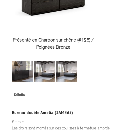
TABLES DE NUIT
TABOURETS
UNITÉS AUDIO
Présenté en Charbon sur chêne (#126) /
Poignées Bronze
Détails
Bureau double Amelia (1AME65)
6 tiroirs
Les tiroirs sont montés sur des coulisses à fermeture amortie