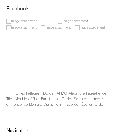
Facebook
Gilles Pelletier, PDG de l'AFMQ, Alexandre Paquette, de 
Trica Meubles / Trica Furniture, et Patrick Selmay, de mobican 
ont rencontré Bernard Drainville, ministre de l'Économie, de 
l'Innovation et de l'Énergie, afin d'échanger sur les 
conséquences qu'auraient l'éventuelle imposition de tarifs 
douaniers de 50 % sur l'industrie québécoise du meuble et 
sur les solutions à mettre en place pour soutenir
Navigation