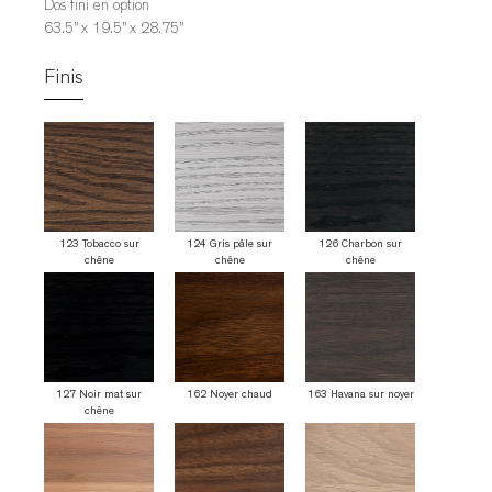
Dos fini en option
63.5” x 19.5” x 28.75”
Finis
123 Tobacco sur
124 Gris pâle sur
126 Charbon sur
chêne
chêne
chêne
127 Noir mat sur
162 Noyer chaud
163 Havana sur noyer
chêne