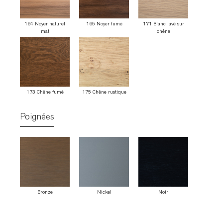
164 Noyer naturel
165 Noyer fumé
171 Blanc lavé sur
mat
chêne
173 Chêne fumé
175 Chêne rustique
Poignées
Bronze
Nickel
Noir