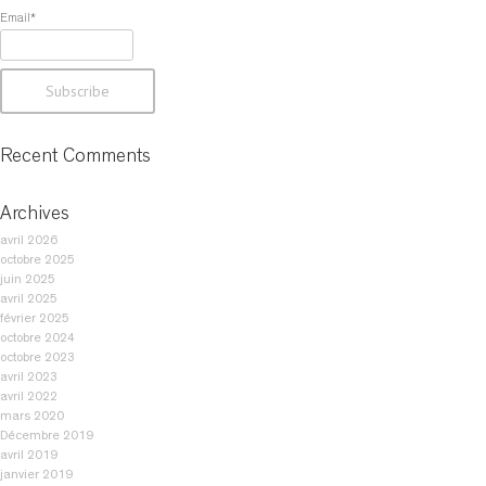
h
Email*
e
r
c
h
e
r
Recent Comments
:
Archives
avril 2026
octobre 2025
juin 2025
avril 2025
février 2025
octobre 2024
octobre 2023
avril 2023
avril 2022
mars 2020
Décembre 2019
avril 2019
janvier 2019