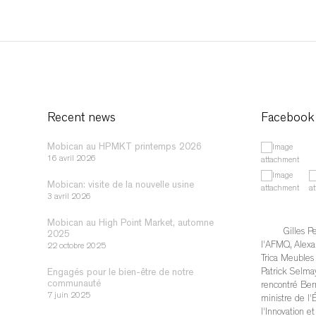
Recent news
Facebook
Mobican au HPMKT printemps 2026
16 avril 2026
Mobican: visite de la nouvelle usine
3 avril 2026
Mobican au High Point Market, automne
Gilles Pe
2025
l'AFMQ, Alexa
22 octobre 2025
Trica Meubles /
Patrick Selmay
Engagés pour le bien-être de notre
communauté
rencontré Bern
7 juin 2025
ministre de l'
l'Innovation et