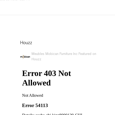
Houzz
Meubles Mobican Furniture Inc Featured on
Houzz