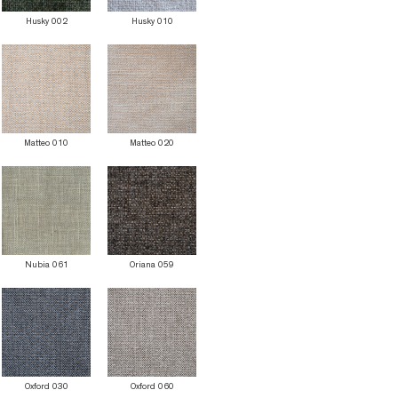
Husky 002
Husky 010
Matteo 010
Matteo 020
Nubia 061
Oriana 059
Oxford 030
Oxford 060