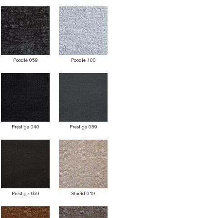
Poodle 059
Poodle 100
Prestige 040
Prestige 059
Prestige 659
Shield 019