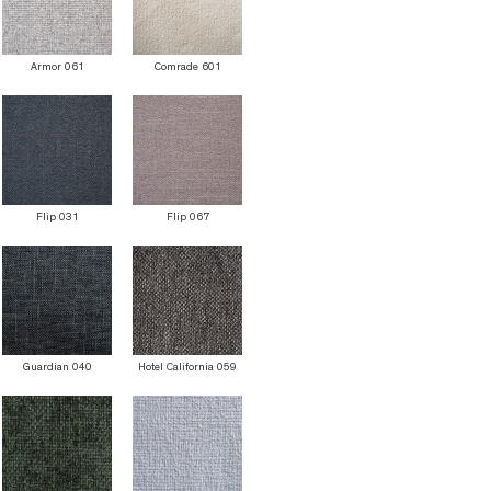
Armor 061
Comrade 601
Flip 031
Flip 067
Guardian 040
Hotel California 059