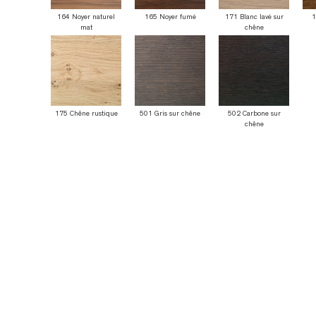
164 Noyer naturel
165 Noyer fumé
171 Blanc lavé sur
1
mat
chêne
175 Chêne rustique
501 Gris sur chêne
502 Carbone sur
chêne