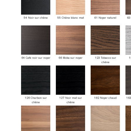
54 Noir sur chêne
55 Chêne blanc mat
61 Noyer naturel
63 
64 Café noir sur noyer
66 Moka sur noyer
123 Tobacco sur
1
chêne
126 Charbon sur
127 Noir mat sur
162 Noyer chaud
163
chêne
chêne