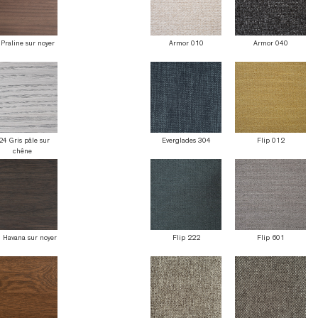
Praline sur noyer
Armor 010
Armor 040
24 Gris pâle sur
Everglades 304
Flip 012
chêne
 Havana sur noyer
Flip 222
Flip 601