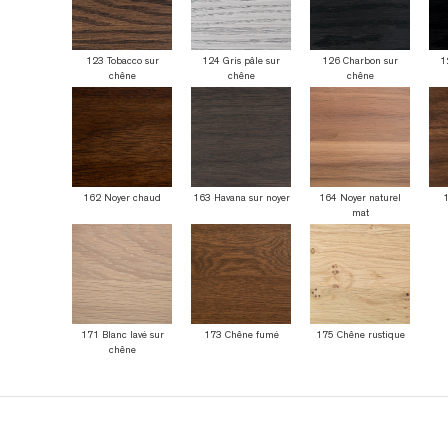
123 Tobacco sur
124 Gris pâle sur
126 Charbon sur
1
chêne
chêne
chêne
162 Noyer chaud
163 Havana sur noyer
164 Noyer naturel
1
mat
171 Blanc lavé sur
173 Chêne fumé
175 Chêne rustique
chêne