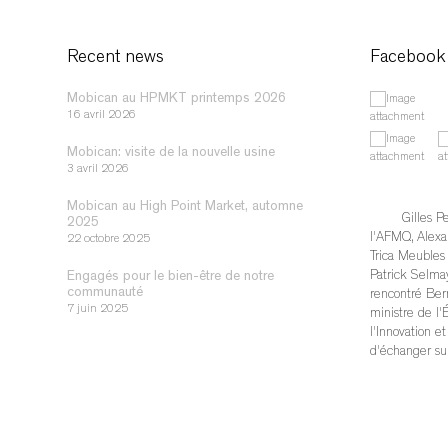
Recent news
Facebook
Mobican au HPMKT printemps 2026
16 avril 2026
Mobican: visite de la nouvelle usine
3 avril 2026
Mobican au High Point Market, automne
Gilles Pe
2025
l'AFMQ, Alexa
22 octobre 2025
Trica Meubles /
Patrick Selmay
Engagés pour le bien-être de notre
communauté
rencontré Bern
7 juin 2025
ministre de l'
l'Innovation et
d'échanger su
qu'auraient l'é
de tarifs doua
l'industrie qu
sur les solutio
pour soutenir