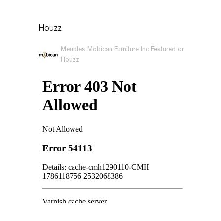
Houzz
Meubles Mobican Furniture Inc Featured on
Houzz