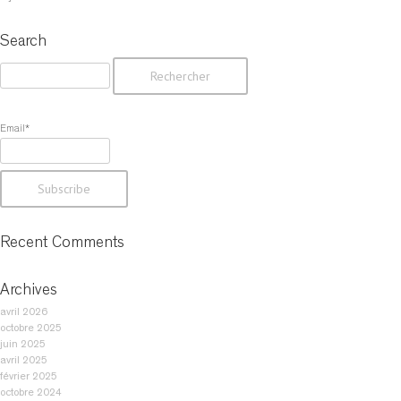
TABLES DE NUIT
TABOURETS
Search
UNITÉS AUDIO
R
e
c
h
Email*
e
r
c
h
e
r
Recent Comments
:
Archives
avril 2026
octobre 2025
juin 2025
avril 2025
février 2025
octobre 2024