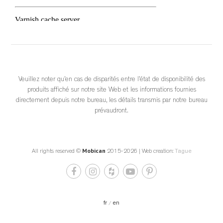
			View on Facebook		
·
					Share				
4
0
0
Veuillez noter qu’en cas de disparités entre l’état de disponibilité des
produits affiché sur notre site Web et les informations fournies
directement depuis notre bureau, les détails transmis par notre bureau
prévaudront.
Mobican
Get Repost App • Bondars Furniture Minimalist design 
All rights reserved ©
2015-2026 | Web creation:
Tague
meets maximum comfort. 🌿✨
 If you’re looking to elevate your space with pieces that feel as 
good as they look, Mobican’s stunning collections at Bondars 
are the perfect match.
fr
en
 From peaceful bedroom sanctuaries to statement dining 