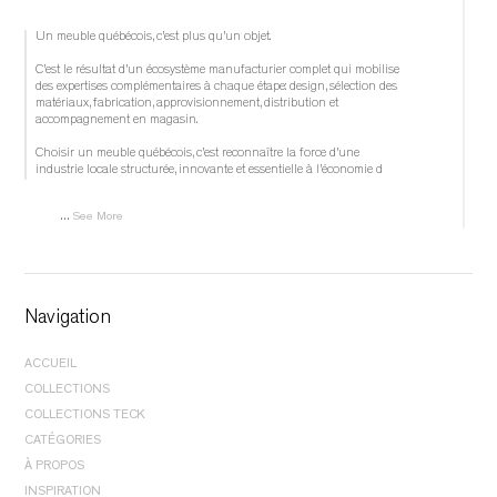
Un meuble québécois, c’est plus qu’un objet.
C’est le résultat d’un écosystème manufacturier complet qui mobilise 
des expertises complémentaires à chaque étape: design, sélection des 
matériaux, fabrication, approvisionnement, distribution et 
accompagnement en magasin.
Choisir un meuble québécois, c’est reconnaître la force d’une 
industrie locale structurée, innovante et essentielle à l’économie d
...
See More
	 1 week ago 
Navigation
			View on Facebook		
ACCUEIL
·
COLLECTIONS
					Share				
CHAMBRE À COUCHER |
LITS
COLLECTIONS TECK
CHAMBRE À COUCHER |
RANGEMENT
CHAMBRE À COUCHER |
LITS
CATÉGORIES
SALLE À MANGER |
CHAISES
CHAMBRE À COUCHER |
RANGEMENT
BUFFETS
À PROPOS
SALLE À MANGER |
RANGEMENT
0
0
0
SALLE À MANGER |
TABLES
BUREAUX
À PROPOS
SALLE À MANGER |
TABLES
INSPIRATION