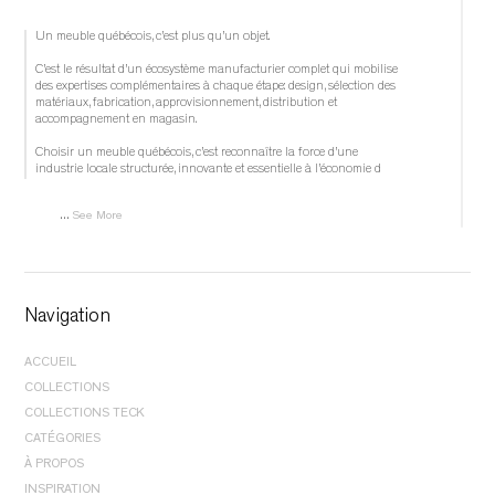
Un meuble québécois, c’est plus qu’un objet.
C’est le résultat d’un écosystème manufacturier complet qui mobilise 
des expertises complémentaires à chaque étape: design, sélection des 
matériaux, fabrication, approvisionnement, distribution et 
accompagnement en magasin.
Choisir un meuble québécois, c’est reconnaître la force d’une 
industrie locale structurée, innovante et essentielle à l’économie d
...
See More
	 1 week ago 
Navigation
			View on Facebook		
ACCUEIL
·
COLLECTIONS
					Share				
CHAMBRE À COUCHER |
LITS
COLLECTIONS TECK
CHAMBRE À COUCHER |
RANGEMENT
CHAMBRE À COUCHER |
LITS
CATÉGORIES
SALLE À MANGER |
CHAISES
CHAMBRE À COUCHER |
RANGEMENT
BUFFETS
À PROPOS
SALLE À MANGER |
RANGEMENT
0
0
0
SALLE À MANGER |
TABLES
BUREAUX
À PROPOS
SALLE À MANGER |
TABLES
INSPIRATION