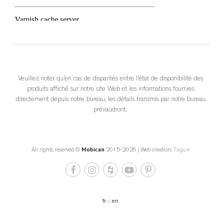
			View on Facebook		
·
					Share				
4
0
0
Veuillez noter qu’en cas de disparités entre l’état de disponibilité des
produits affiché sur notre site Web et les informations fournies
directement depuis notre bureau, les détails transmis par notre bureau
prévaudront.
Mobican
Get Repost App • Bondars Furniture Minimalist design 
All rights reserved ©
2015-2026 | Web creation:
Tague
meets maximum comfort. 🌿✨
 If you’re looking to elevate your space with pieces that feel as 
good as they look, Mobican’s stunning collections at Bondars 
are the perfect match.
fr
en
 From peaceful bedroom sanctuaries to statement dining 